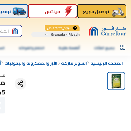
توصيل سريع
مينتس
توصيل
اليوم, 10:00 ص
ابحث 
Granada - Riyadh
جميع الفئات
أطعمة طازجة
الخضار والفواكه
الس
الصفحة الرئيسية
السوبر ماركت
الأرز والمعكرونة والبقوليات
أ
منت
مل
5كج
ح
5