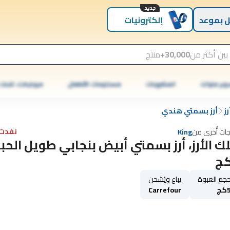
جديد
 بموعد
إلكترونيات
بين أكثر من
30,000+
منتج
وبر ماركت
المشروبات
مستلزمات الأطفال
موبايلات، تابلت
رز
أرز بسمتي هندي
نفدت 
جات أُخرى من
King
ك الأرز، أرز بسمتي أبيض بنجابي طويل الحب
جم العبوة
يباع ويُشحن
كج
Carrefour