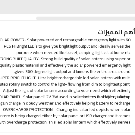
هم المميزات
OLAR POWER- Solar powered and rechargeable emergency light with 60
PCS Hi Bright LED’s to give you bright light output and ideally serves the
purpose when needed like travel, camping, light cut at home etc.
RONG BUILT QUALITY- Strong build quality of solar lantern using superior
quality plastic material and effectively the solar powered emergency light
gives 360 degree light output and lumens the entire area around.
UPER BRIGHT LIGHT- Ultra bright rechargeable led solar lantern with multi
step rotary switch to control the light- flowing from dim to brightest point.
Adjust the light of solar lantern according to your need which effectively
OLAR PANEL- Solar panel12V 3W used in solar lantern is of high quality so
increases the battery backup.
 gain charge in cloudy weather and effectively helping battery to recharge.
OVERCHARGE PROTECTION - Charging indicator led depicts when solar
antern is being charged either by solar panel or USB charger and it comes
ith overcharge protection. This led solar lantern which effectively serves
the purpose of emergency light.