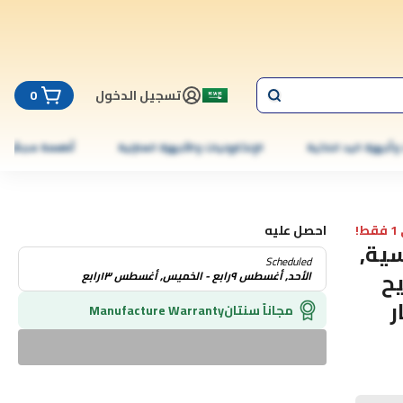
تسجيل الدخول
0
 وأجهزة اليد الذكية
الإلكترونيات والأجهزة المنزلية
أطعمة مجمّدة
!
احصل عليه
لشمسية,
Scheduled
ح
الأحد, أغسطس ٩رابع - الخميس, أغسطس ١٣رابع
ر
مجاناً سنتان
Manufacture Warranty