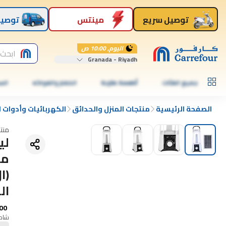
توصيل سريع
مينتس
توصيل
اليوم, 10:00 ص
ابحث 
Granada - Riyadh
جميع الفئات
أطعمة طازجة
الخضار والفواكه
الس
الصفحة الرئيسية
منتجات المنزل والحدائق
الكهربائيات وأدوات اف
منت
مص
(ا
ال
00
شامل