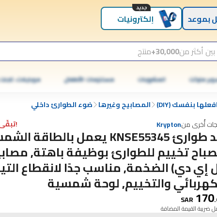
جديد
 بموعد
إلكترونيات
بين أكثر من
30,000+
منتج
وبر ماركت
المشروبات
مستلزمات الأطفال
موبايلات، تابلت
علها بنفسك (DIY)
المصابيح وغيرها
ضوء الطوارئ داخلي
!تبقّى 1 فقط
جات أُخرى من
Krypton
ليد طوارئ KNSE55345 يعمل بالطاقة ا
باح تخييم للطوارئ بوظيفة باهتة, مصابي
ل إي دي) الضخمة, مناسب جدًا لانقطاع التيا
كهربائي والتخييم, لوحة شمسية
170
SAR
.
 ضريبة القيمة المضافة