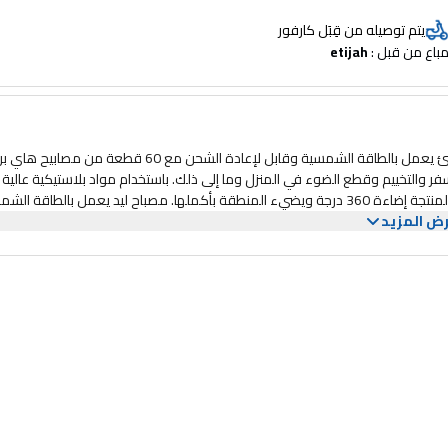
يتم توصيله من قِبَل كارفور
باع من قبل : 
etijah
مصباح طوارئ يعمل بالطاقة الشمسية من كريبتون KNSE55345- ليد طوارئ يعمل بالطاقة الشمسية وقابل لإعادة الشحن مع 60 قطعة من 
ر والتخييم وقطع الضوء في المنزل وما إلى ذلك. باستخدام مواد بلاستيكية عالية
الجودة وضوء طوارئ يعمل بالطاقة الشمسية بشكل فعال يعطي الطاقة المنتجة إضاءة 360 درجة ويضيء المنطقة بأكملها. مصباح ليد يعمل بالطاقة
ض المزيد
م في الضوء المتدفق من نقطة خافتة إلى ألمع. اضبط ضوء الفانوس الشمسي حسب ح
مة في الفانوس الشمسي عالية الجودة لتكسب شحنة في الطقس الغائم وتساعد بشك
 شحن الفانوس الشمسي إما عن طريق لوحة الطاقة الشمسية أو شاحن (يو اس بي).