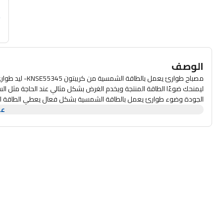
م
الوصف
ليمنحك ضوءًا الطاقة المنتجة ويخدم الغرض بشكل مثالي عند الحاجة مثل السف
عر
قابل لإعادة الشحن من الترا برايت مع مفتاح دوار متعدد الخطوات للتحك
مما يزيد بشكل فعال من البطارية الاحتياطية. الألواح الشمسية المستخد
فعال على إعادة شحن البطارية. مؤشر الشحن (ال ليد دي) يصور عندما بينج
تشمل الميزات الأخرى يو اس بي OUTPUTSOLAR INPUT150 ساعة العمل المستمر حماية الشحن مع لوحة الطاقة الشمسية 12 فولت 3 واط