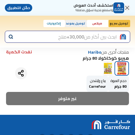
استكشف أحدث العروض
حمّل التطبيق
واستمتع بتجربة تسوّق مذهلة!
توصيل سريع
مينتس
توصيل بموعد
إلكترونيات
ابحث بين أكثر من
30,000+
منتج
نفدت الكمية
منتجات أُخرى من
Haribo
هيربو كوكاكولا 80 جرام
حجم العبوة
يباع ويُشحن
80 جرام
Carrefour
غير متوفر