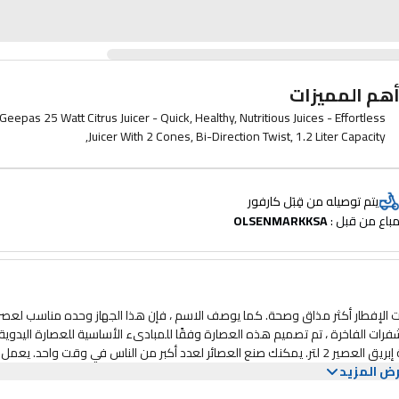
هم المميزات
Geepas 25 Watt Citrus Juicer - Quick, Healthy, Nutritious Juices - Effortless
Juicer With 2 Cones, Bi-Direction Twist, 1.2 Liter Capacity,
يتم توصيله من قِبَل كارفور
باع من قبل : 
OLSENMARKKSA
 الإفطار أكثر مذاق وصحة. كما يوصف الاسم ، فإن هذا الجهاز وحده مناسب لعصر
رات الفاخرة ، تم تصميم هذه العصارة وفقًا للمبادىء الأساسية للعصارة اليدوية. 
يمكن أن يكون أبسط من ذلك. إنه سهل الاستخدام للغاية. سعة كبيرة. سعة إبريق العصير 2 لتر. يمكنك صنع العصائر لعدد أكبر من الناس في وقت واحد.
ض المزيد
كة الالتواء هذه على استخلاص العصير بشكل أكثر نعومة حتى آخر اسقاط. حتى الفاك
الكبيرة يتم عصرها بكفاءة. استمتع الان بالنضارة والمذاق على أكمل وجه. 2 مخاريط ضغط - يأتي هذا المنتج مع مخروطين مختلفين الحجم. أون كبير والآخر 