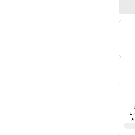
لا
 يعمل هذا
هة
صغير