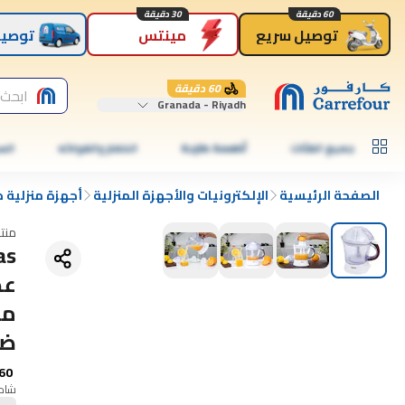
60 دقيقة
30 دقيقة
توصيل سريع
مينتس
توصيل
60 دقيقة
ابحث 
Granada - Riyadh
جميع الفئات
أطعمة طازجة
الخضار والفواكه
الس
الصفحة الرئيسية
الإلكترونيات والأجهزة المنزلية
أجهزة منزلية 
منت
عص
ضم
60
شامل