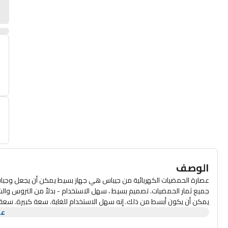
أ
م
الوصف
عصارة الحمضيات الكهربائية من جيباس هي جهاز بسيط يمكن أن يجعل وجبات
جميع ثمار الحمضيات. تصميم بسيط ، سهل الاستخدام - بدلاً من التروس والشف
عر
أيضًا على تقليل عدد العبوات ، ويمكنك الاستمتاع بها مع أحبائك. تعمل حر