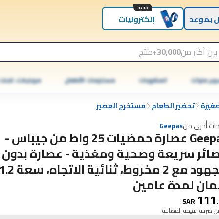
جديد
 بموعد
إلكترونيات
بين أكثر من
30,000+
منتج
وبر ماركت
المشروبات
مستلزمات الأطفال
موبايلات، تابلت
صغيرة
تحضير الطعام
مستخرج العصير
جات أُخرى من
Geepas
Geepas عصارة حمضيات 25 واط من جيباس -
ائر سريعة وصحية ومغذية - عصارة بدون
ان لمدة عامين
111
SAR
.
 ضريبة القيمة المضافة