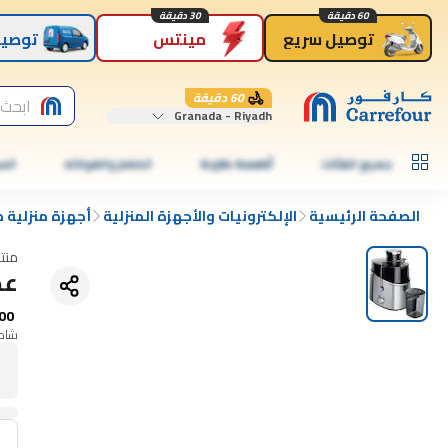
60 دقيقة
30 دقيقة
توصيل سريع
مينتس
توصيل
60 دقيقة
ابحث 
Granada - Riyadh
جميع الفئات
أطعمة طازجة
الخضار والفواكه
الس
الصفحة الرئيسية
الإلكترونيات والأجهزة المنزلية
أجهزة منزلية 
منت
عصار
00
شامل