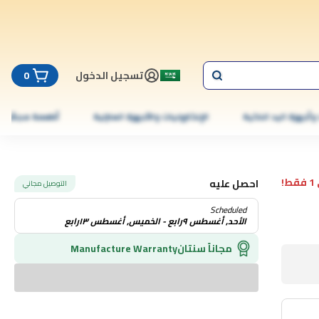
تسجيل الدخول
0
 وأجهزة اليد الذكية
الإلكترونيات والأجهزة المنزلية
أطعمة مجمّدة
!
احصل عليه
التوصيل مجاني
Scheduled
الأحد, أغسطس ٩رابع - الخميس, أغسطس ١٣رابع
مجاناً سنتان
Manufacture Warranty