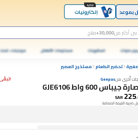
جديد
 بموعد
إلكترونيات
بين أكثر من
30,000+
منتج
وبر ماركت
المشروبات
مستلزمات الأطفال
موبايلات، تابلت
صغيرة
تحضير الطعام
مستخرج العصير
!تبقّى 1 فقط
جات أُخرى من
Geepas
ة جيباس 600 واط GJE6106
225
SAR
.
 ضريبة القيمة المضافة