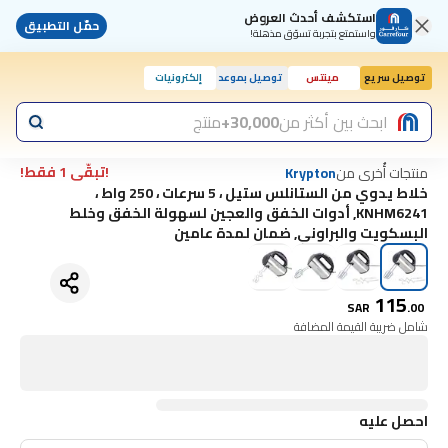
استكشف أحدث العروض
حمّل التطبيق
واستمتع بتجربة تسوّق مذهلة!
توصيل سريع
مينتس
توصيل بموعد
إلكترونيات
اليوم, 2:00 م
ابحث بين أكثر من
30,000+
منتج
!تبقّى 1 فقط!
منتجات أُخرى من
Krypton
خلاط يدوي من الستانلس ستيل ، 5 سرعات ، 250 واط ،
KNHM6241, أدوات الخفق والعجين لسهولة الخفق وخلط
البسكويت والبراوني, ضمان لمدة عامين
115
SAR
.
00
شامل ضريبة القيمة المضافة
احصل عليه