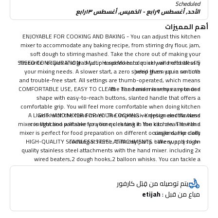
Scheduled
الأحد, أغسطس ٩رابع - الخميس, أغسطس ١٣رابع
أهم المميزات
ENJOYABLE FOR COOKING AND BAKING - You can adjust this kitchen
mixer to accommodate any baking recipe, from stirring dry flour, jam,
soft dough to stirring mashed. Take the chore out of making your
5 SPEED CONFIGURATION - Multiple speed hand mixer will meet all of
favourite recipes and grab your Hand Mixer to quickly and effortlessly
your mixing needs. A slower start, a zero speed gives you a smooth
whip them up in no time!
and trouble-free start. All settings are thumb-operated, which means
COMFORTABLE USE, EASY TO CLEAN - The hand mixer has a rounded
the hand mixer is very easy to use.
shape with easy-to-reach buttons, slanted handle that offers a
comfortable grip. You will feel more comfortable when doing kitchen
A LIGHT HAND MIXER FOR YOUR COOKING - Krypton electric hand
work with the hand mixer. The impressive design and flawless
mixer is light and portable for your quick task in the kitchen. The hand
construction will save you time cleaning it. You can clean it with a
mixer is perfect for food preparation on different occasions, like daily
single damp cloth.
HIGH-QUALITY STAINLESS STEEL ATTACHMENTS - We supply high-
cooking at home, birthday party, bakery, and so on.
quality stainless steel attachments with the hand mixer. including 2x
wired beaters,2 dough hooks,2 balloon whisks. You can tackle a
number of kitchen tasks with the attachments very easily, such as
beating dough, heavier cake, whipping egg, mixing ingredients...All the
يتم توصيله من قِبَل كارفور
attachments are dishwasher-safe. The hand mixer also features a
مباع من قبل : 
etijah
snap-on case for storing the attachments.