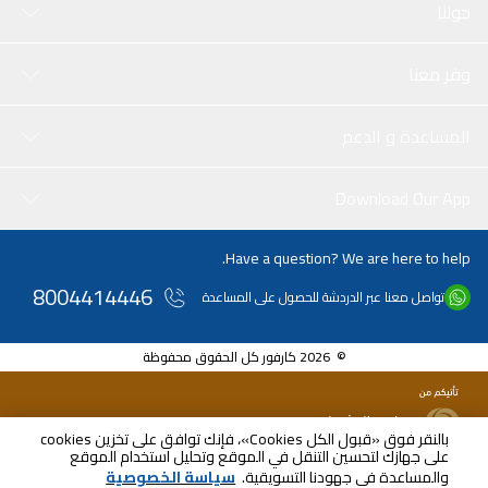
حولنا
اس. "
وفر معنا
المساعدة و الدعم
Download Our App
Have a question? We are here to help.
8004414446
تواصل معنا عبر الدردشة للحصول على المساعدة
© 2026 كارفور كل الحقوق محفوظة
بالنقر فوق «قبول الكل Cookies»، فإنك توافق على تخزين cookies
على جهازك لتحسين التنقل في الموقع وتحليل استخدام الموقع
SAR
115.00
والمساعدة في جهودنا التسويقية.
سياسة الخصوصية
شامل ضريبة القيمة المضافة