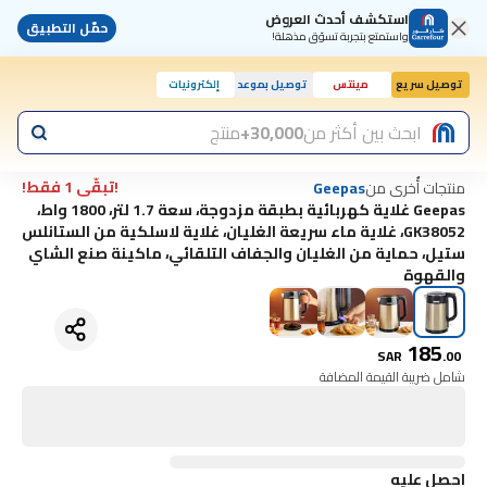
استكشف أحدث العروض
حمّل التطبيق
واستمتع بتجربة تسوّق مذهلة!
توصيل سريع
مينتس
توصيل بموعد
إلكترونيات
ابحث بين أكثر من
30,000+
منتج
!تبقّى 1 فقط!
منتجات أُخرى من
Geepas
Geepas غلاية كهربائية بطبقة مزدوجة، سعة 1.7 لتر، 1800 واط،
GK38052، غلاية ماء سريعة الغليان، غلاية لاسلكية من الستانلس
ستيل، حماية من الغليان والجفاف التلقائي، ماكينة صنع الشاي
والقهوة
185
SAR
.
00
شامل ضريبة القيمة المضافة
احصل عليه