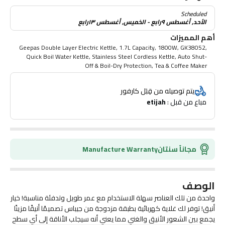
Scheduled
الأحد, أغسطس ٩رابع - الخميس, أغسطس ١٣رابع
أهم المميزات
Geepas Double Layer Electric Kettle, 1.7L Capacity, 1800W, GK38052,
Quick Boil Water Kettle, Stainless Steel Cordless Kettle, Auto Shut-
Off & Boil-Dry Protection, Tea & Coffee Maker
يتم توصيله من قِبَل كارفور
مباع من قبل : 
etijah
مجاناً سنتان
Manufacture Warranty
الوصف
واحدة من تلك العناصر سهلة الاستخدام مع عمر طويل وتدفئة مناسبة! خيار
أنيق! توفر لك غلاية كهربائية بطبقة مزدوجة من جيباس تصميمًا أنيقًا مزينًا
يجمع بين الشعور الأنيق والغني مما يعني أنه سيجلب الأناقة إلى أي سطح