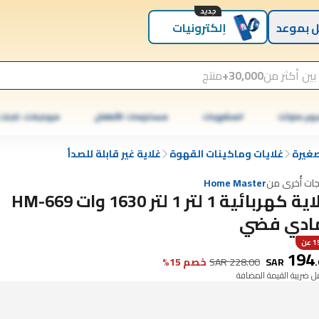
جديد
 بموعد
إلكترونيات
بين أكثر من
30,000+
منتج
وبر ماركت
المشروبات
مستلزمات الأطفال
موبايلات، تابلت
صغيرة
غلايات وماكينات القهوة
غلاية غير قابلة للصدأ
جات أُخرى من
Home Master
غلاية كهربائية 1 لتر 1 لتر 1630 وات HM-669
ادي فضي
عن
194
.
SAR
228.00
SAR
خصم 15%
 ضريبة القيمة المضافة