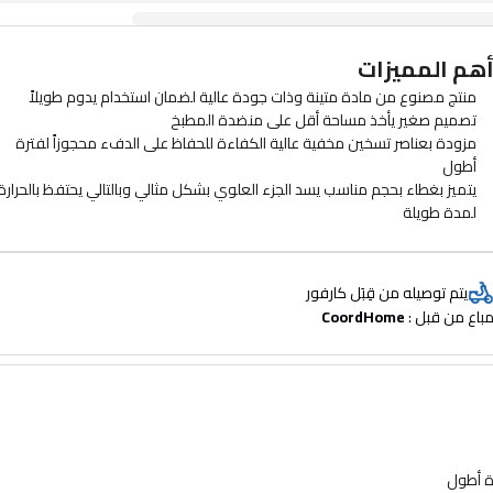
هم المميزات
منتج مصنوع من مادة متينة وذات جودة عالية لضمان استخدام يدوم طويلاً
تصميم صغير يأخذ مساحة أقل على منضدة المطبخ
مزودة بعناصر تسخين مخفية عالية الكفاءة للحفاظ على الدفء محجوزاً لفترة
أطول
يتميز بغطاء بحجم مناسب يسد الجزء العلوي بشكل مثالي وبالتالي يحتفظ بالحرارة
لمدة طويلة
يتم توصيله من قِبَل كارفور
باع من قبل : 
CoordHome
ة أطول