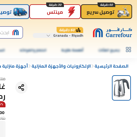
60 دقيقة
30 دقيقة
توصيل سريع
مينتس
توصيل
60 دقيقة
ابحث 
Granada - Riyadh
جميع الفئات
أطعمة طازجة
الخضار والفواكه
الس
الصفحة الرئيسية
الإلكترونيات والأجهزة المنزلية
أجهزة منزلية 
منت
رم
15% 
00
شامل