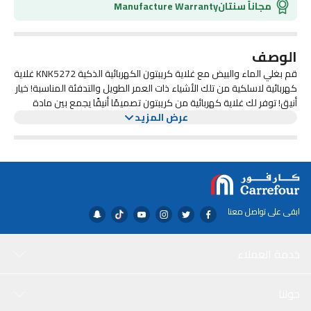
مجاناً سنتان
Manufacture Warranty
الوصف
قم بغلي الماء والبيض مع غلاية كريبتون الكهربائية الذكية KNK5272 غلاية
كهربائية لاسلكية من تلك الأشياء ذات العمر الطويل والتدفئة المناسبة! خيار
أنيق! توفر لك غلاية كهربائية من كريبتون تصميمًا أنيقًا يجمع بين مادة
عرض المزيد
عالية الجودة لإحساس غني مما يعني أنه سيجلب الأناقة إلى أي سطح عمل
في المطبخ. يمكنك أيضًا تنظيف هذه الغلاية بسهولة حيث تحتوي على
فتحة واسعة للفم ، لذلك يمكنك ببساطة غسلها باستخدام الماء والصابون
وفرشاة. السعة الكبيرة 1.8 لتر تعني أنه سيكون لديك الكثير من الماء
الساخن لأي طعام صغير أو كبير العائلة أو الفريق أو زملاء العمل. كما أن
ملء الغلاية الكبيرة سهل أيضًا بفضل تصميم الغطاء المفتوح. إنها غلاية
1500 واط التي تغلي بسرعة وهدوء ، حتى عندما تكون بكامل طاقتها. غلي
ابقى على تواصل معنا
ما يصل إلى 10 أكواب في مرة واحدة - تتميز هذه الغلاية بحركة غليان
أكشن، مما يعني أن مياهك ستكون جاهزة في أي وقت من الأوقات ،
وسعة كبيرة 1.8 لتر ، مما يسمح لك بإعداد ما يصل إلى 10 مشروبات
خدمة العملاء
باستخدام واحد فقط.
حولنا