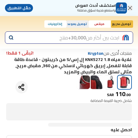
استكشف أحدث العروض
حمّل التطبيق
واستمتع بتجربة تسوّق مذهلة!
توصيل سريع
مينتس
توصيل بموعد
إلكترونيات
ابحث بين أكثر من
30,000+
منتج
!تبقّى 1 فقط!
منتجات أُخرى من
Krypton
غلاية مياه KNK5272 1.8 إل إس/S من كريبتون - قاعدة طاقة
قابلة للفصل, إبريق كهربائي لاسلكي من 360, مقبض مريح,
مثالي لسلق الماء والبيض والمزيد
110
SAR
.
00
شامل ضريبة القيمة المضافة
احصل عليه