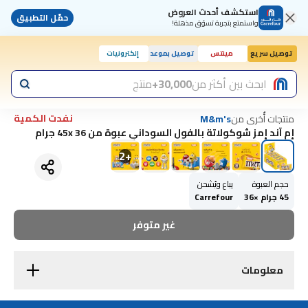
استكشف أحدث العروض
حمّل التطبيق
واستمتع بتجربة تسوّق مذهلة!
توصيل سريع
مينتس
توصيل بموعد
إلكترونيات
ابحث بين أكثر من
30,000+
منتج
نفدت الكمية
منتجات أُخرى من
M&m's
إم آند إمز شوكولاتة بالفول السوداني عبوة من 45x 36 جرام
2
+
حجم العبوة
يباع ويُشحن
45 جرام ×36
Carrefour
غير متوفر
معلومات