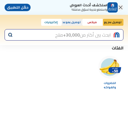
استكشف أحدث العروض
حمّل التطبيق
واستمتع بتجربة تسوّق مذهلة!
توصيل سريع
مينتس
توصيل بموعد
إلكترونيات
اليوم, 10:00 ص
ابحث بين أكثر من
30,000+
منتج
الفئات
الخضروات
والفواكه