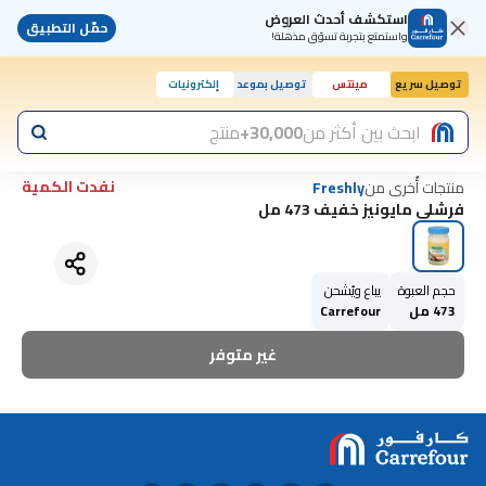
استكشف أحدث العروض
حمّل التطبيق
واستمتع بتجربة تسوّق مذهلة!
توصيل سريع
مينتس
توصيل بموعد
إلكترونيات
اليوم, 10:00 ص
ابحث بين أكثر من
30,000+
منتج
نفدت الكمية
منتجات أُخرى من
Freshly
فرشلي مايونيز خفيف 473 مل
حجم العبوة
يباع ويُشحن
473 مل
Carrefour
غير متوفر