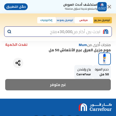
استكشف أحدث العروض
حمّل التطبيق
واستمتع بتجربة تسوّق مذهلة!
توصيل سريع
مينتس
توصيل بموعد
إلكترونيات
ابحث بين أكثر من
30,000+
منتج
نفدت الكمية
منتجات أُخرى من
Mum
موم مزيل العرق عبير الأنتعاش 50 مل
حجم العبوة
يباع ويُشحن
50 مل
Carrefour
غير متوفر