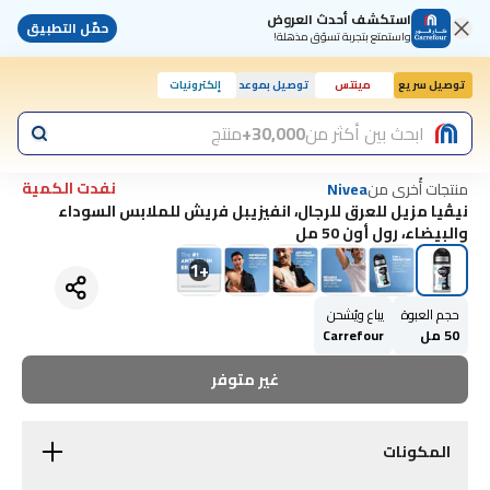
استكشف أحدث العروض
حمّل التطبيق
واستمتع بتجربة تسوّق مذهلة!
توصيل سريع
مينتس
توصيل بموعد
إلكترونيات
اليوم, 10:00 ص
ابحث بين أكثر من
30,000+
منتج
نفدت الكمية
منتجات أُخرى من
Nivea
نيڤيا مزيل للعرق للرجال، انفيزيبل فريش للملابس السوداء
والبيضاء، رول أون 50 مل
1
+
حجم العبوة
يباع ويُشحن
50 مل
Carrefour
غير متوفر
المكونات