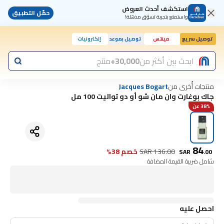
استكشف أحدث العروض
حمّل التطبيق
واستمتع بتجربة تسوّق مذهلة!
توصيل سريع
مينتس
توصيل بموعد
إلكترونيات
اليوم, 10:00 ص
ابحث بين أكثر من
30,000+
منتج
منتجات أُخرى من
Jacques Bogart
جاك بوغارت وان مان شو أو دو تواليت 100 مل
38% عن
84
136.00
SAR
خصم 38%
SAR
.
00
شامل ضريبة القيمة المضافة
احصل عليه