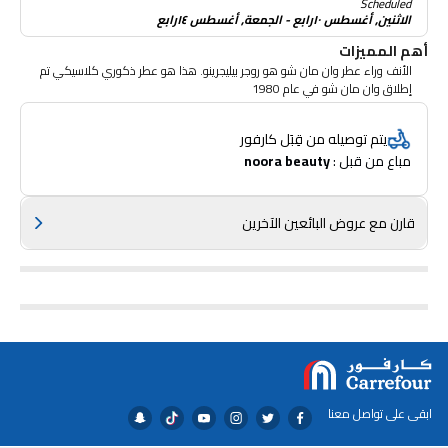
Scheduled
الاثنين, أغسطس ١٠رابع - الجمعة, أغسطس ١٤رابع
أهم المميزات
الأنف وراء عطر وان مان شو هو روجر بيليجرينو. هذا هو عطر ذكوري كلاسيكي تم
إطلاق وان مان شو في عام 1980
يتم توصيله من قِبَل كارفور
مباع من قبل : 
noora beauty
قارن مع عروض البائعين الآخرين
ابقى على تواصل معنا