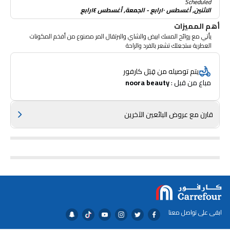
Scheduled
الاثنين, أغسطس ١٠رابع - الجمعة, أغسطس ١٤رابع
أهم المميزات
يأتي مع روائح المسك ابيض والشاي والبرتقال المر مصنوع من أفخم المكونات
العطرية ستجعلك تشعر بالفرد والراحة
يتم توصيله من قِبَل كارفور
مباع من قبل : 
noora beauty
قارن مع عروض البائعين الآخرين
ابقى على تواصل معنا