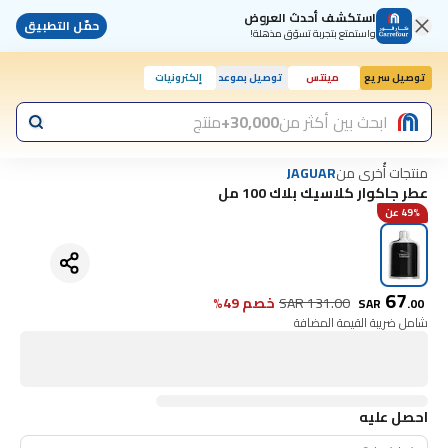
استكشف أحدث العروض
حمّل التطبيق
واستمتع بتجربة تسوّق مذهلة!
توصيل سريع
مينتس
توصيل بموعد
إلكترونيات
ابحث بين أكثر من
30,000+
منتج
منتجات أُخرى من
JAGUAR
عطر جاكوار كلاسيك بلاك 100 مل
49% عن
67
131.00
SAR
خصم 49%
SAR
.
00
شامل ضريبة القيمة المضافة
احصل عليه