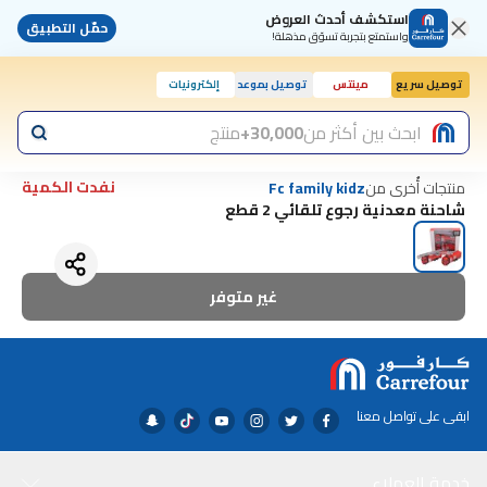
استكشف أحدث العروض
حمّل التطبيق
واستمتع بتجربة تسوّق مذهلة!
توصيل سريع
مينتس
توصيل بموعد
إلكترونيات
ابحث بين أكثر من
30,000+
منتج
نفدت الكمية
منتجات أُخرى من
Fc family kidz
شاحنة معدنية رجوع تلقائي 2 قطع
غير متوفر
ابقى على تواصل معنا
خدمة العملاء