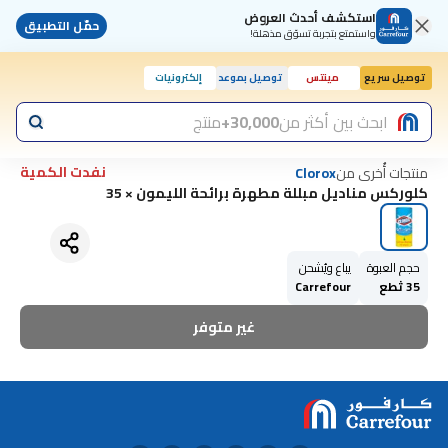
استكشف أحدث العروض
حمّل التطبيق
واستمتع بتجربة تسوّق مذهلة!
توصيل سريع
مينتس
توصيل بموعد
إلكترونيات
ابحث بين أكثر من
30,000+
منتج
نفدت الكمية
منتجات أُخرى من
Clorox
كلوركس مناديل مبللة مطهرة برائحة الليمون × 35
حجم العبوة
يباع ويُشحن
35 ثطع
Carrefour
غير متوفر