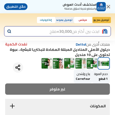
استكشف أحدث العروض
حمّل التطبيق
واستمتع بتجربة تسوّق مذهلة!
توصيل سريع
مينتس
توصيل بموعد
إلكترونيات
ابحث بين أكثر من
30,000+
منتج
نفدت الكمية
منتجات أُخرى من
Dettol
ديتول الأصلي المناديل المبللة المضادة للبكتريا للبشرة ، عبوة
تحتوي على 10 منديل
3
+
حجم العبوة
يباع ويُشحن
1 قطع
Carrefour
غير متوفر
المكونات