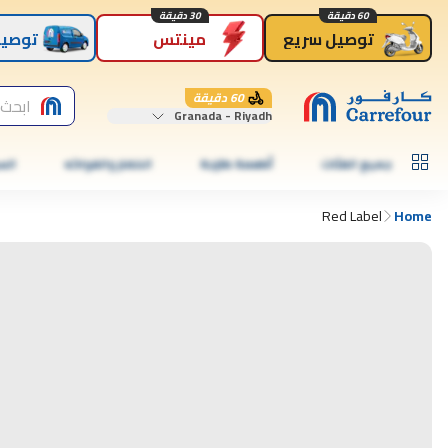
60 دقيقة
30 دقيقة
توصيل سريع
مينتس
توصيل
60 دقيقة
ابحث 
Granada - Riyadh
جميع الفئات
أطعمة طازجة
الخضار والفواكه
الس
Red Label
Home