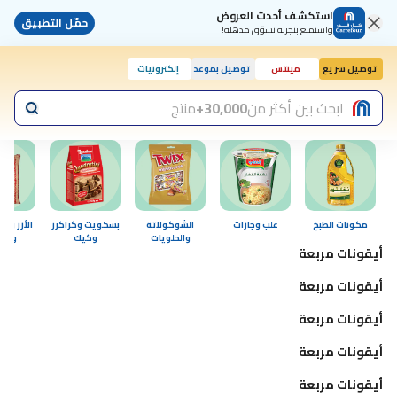
استكشف أحدث العروض
حمّل التطبيق
واستمتع بتجربة تسوّق مذهلة!
توصيل سريع
مينتس
توصيل بموعد
إلكترونيات
اليوم, 10:00 ص
ابحث بين أكثر من
30,000+
منتج
مكونات الطبخ
علب وجارات
الشوكولاتة
بسكويت وكراكرز
الأرز وا
والحلويات
وكيك
والب
أيقونات مربعة
أيقونات مربعة
أيقونات مربعة
أيقونات مربعة
أيقونات مربعة