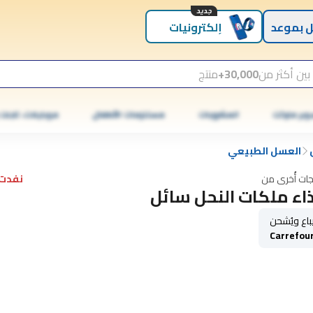
جديد
 بموعد
إلكترونيات
بين أكثر من
30,000+
منتج
وبر ماركت
المشروبات
مستلزمات الأطفال
موبايلات، تابلت
العسل الطبيعي
جات أُخرى من
نفدت 
اء ملكات النحل سائل
باع ويُشحن
Carrefou