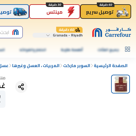
60 دقيقة
30 دقيقة
توصيل سريع
مينتس
توصيل
60 دقيقة
ابحث 
Granada - Riyadh
جميع الفئات
أطعمة طازجة
الخضار والفواكه
الس
الصفحة الرئيسية
السوبر ماركت
المربيات ، العسل وغيرها
عسل
منت
غذ
ي
r