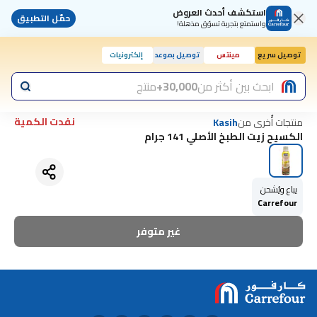
استكشف أحدث العروض
حمّل التطبيق
واستمتع بتجربة تسوّق مذهلة!
توصيل سريع
مينتس
توصيل بموعد
إلكترونيات
ابحث بين أكثر من
30,000+
منتج
نفدت الكمية
منتجات أُخرى من
Kasih
الكسيح زيت الطبخ الأصلي 141 جرام
يباع ويُشحن
Carrefour
غير متوفر