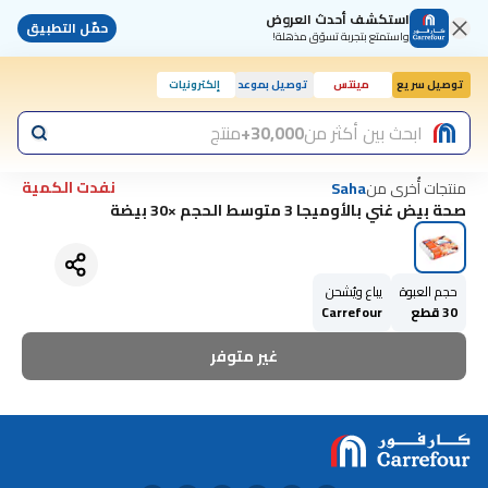
استكشف أحدث العروض
حمّل التطبيق
واستمتع بتجربة تسوّق مذهلة!
توصيل سريع
مينتس
توصيل بموعد
إلكترونيات
ابحث بين أكثر من
30,000+
منتج
نفدت الكمية
منتجات أُخرى من
Saha
صحة بيض غني بالأوميجا 3 متوسط الحجم ×30 بيضة
حجم العبوة
يباع ويُشحن
30 قطع
Carrefour
غير متوفر