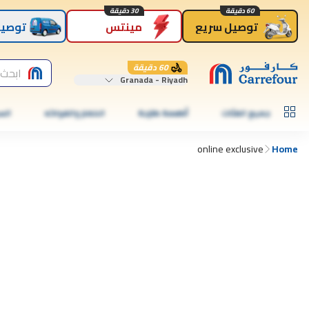
60 دقيقة
30 دقيقة
توصيل سريع
مينتس
توصيل
60 دقيقة
ابحث 
Granada - Riyadh
جميع الفئات
أطعمة طازجة
الخضار والفواكه
الس
online exclusive
Home