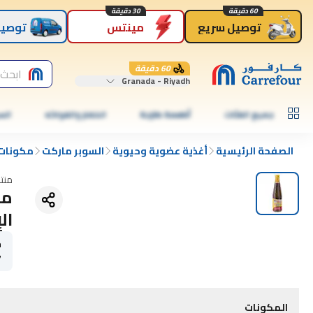
60 دقيقة
30 دقيقة
توصيل سريع
مينتس
توصيل
60 دقيقة
ابحث 
Granada - Riyadh
جميع الفئات
أطعمة طازجة
الخضار والفواكه
الس
الصفحة الرئيسية
أغذية عضوية وحيوية
السوبر ماركت
مكونات 
منت
ما
الإ
ح
7
المكونات