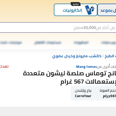
جديد
 بموعد
إلكترونيات
بين أكثر من
30,000+
منتج
وبر ماركت
المشروبات
مستلزمات الأطفال
موبايلات، تابلت
الطبخ
كاتشب، مايونيز وخردل عضوي
نفدت 
جات أُخرى من
Mang tomas
نج توماس صلصة ليشون متعددة
ستعمالات 567 غرام
جم العبوة
يباع ويُشحن
56جرام
Carrefour