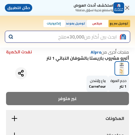
استكشف أحدث العروض
حمّل التطبيق
واستمتع بتجربة تسوّق مذهلة!
توصيل سريع
مينتس
توصيل بموعد
إلكترونيات
ابحث بين أكثر من
30,000+
منتج
نفدت الكمية
منتجات أُخرى من
Alpro
ألبرو مشروب باريستا بالشوفان النباتي 1 لتر
حجم العبوة
يباع ويُشحن
1 لتر
Carrefour
غير متوفر
المكونات