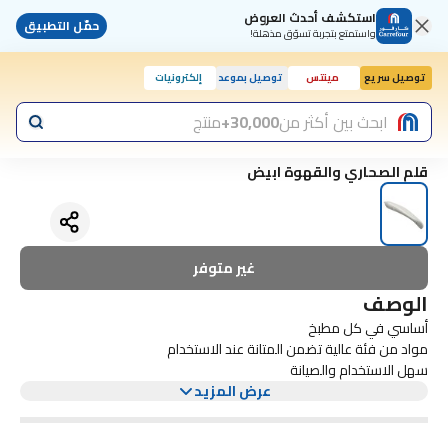
استكشف أحدث العروض
حمّل التطبيق
واستمتع بتجربة تسوّق مذهلة!
توصيل سريع
مينتس
توصيل بموعد
إلكترونيات
ابحث بين أكثر من
30,000+
منتج
قلم الصحاري والقهوة ابيض
غير متوفر
الوصف
أساسي في كل مطبخ
مواد من فئة عالية تضمن المتانة عند الاستخدام
سهل الاستخدام والصيانة
عرض المزيد