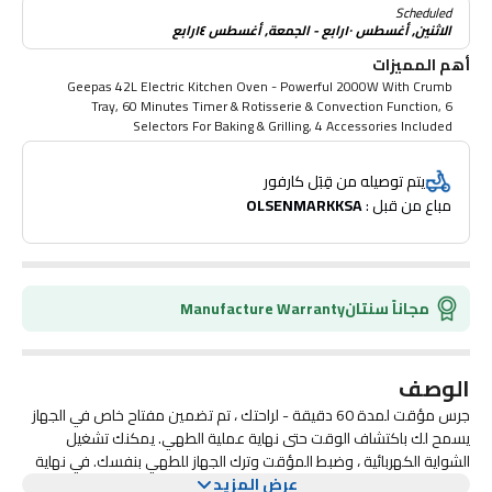
Scheduled
الاثنين, أغسطس ١٠رابع - الجمعة, أغسطس ١٤رابع
أهم المميزات
Geepas 42L Electric Kitchen Oven - Powerful 2000W With Crumb
Tray, 60 Minutes Timer & Rotisserie & Convection Function, 6
Selectors For Baking & Grilling, 4 Accessories Included
يتم توصيله من قِبَل كارفور
مباع من قبل : 
OLSENMARKKSA
مجاناً سنتان
Manufacture Warranty
الوصف
جرس مؤقت لمدة 60 دقيقة - لراحتك ، تم تضمين مفتاح خاص في الجهاز
يسمح لك باكتشاف الوقت حتى نهاية عملية الطهي. يمكنك تشغيل
الشواية الكهربائية ، وضبط المؤقت وترك الجهاز للطهي بنفسك. في نهاية
عرض المزيد
عملية الطهي ، سيتم تذكيرك بالمكالمة المناسبة. تصميم جميل وذكي -