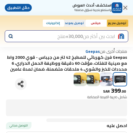
استكشف أحدث العروض
حمّل التطبيق
واستمتع بتجربة تسوّق مذهلة!
توصيل سريع
مينتس
توصيل بموعد
إلكترونيات
ابحث بين أكثر من
30,000+
منتج
منتجات أُخرى من
Geepas
Geepas فرن كهربائي للمطبخ 42 لتر من جيباس - قوي 2000 واط
مع صينية للفتات، مؤقت 60 دقيقة ووظيفة الحمل الحراري، 6
محددات للخبز والشوي، 4 ملحقات متضمنة، ضمان لمدة عامين
399
SAR
.
00
شامل ضريبة القيمة المضافة
احصل عليه
التوصيل مجاني