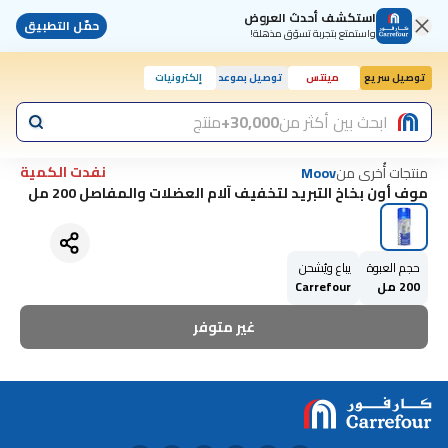
استكشف أحدث العروض
حمّل التطبيق
واستمتع بتجربة تسوّق مذهلة!
توصيل سريع
مينتس
توصيل بموعد
إلكترونيات
اليوم, 10:00 ص
ابحث بين أكثر من
30,000+
منتج
نفدت الكمية
منتجات أُخرى من
Moov
موف أون بخاخ التبريد لتخفيف آلام العضلات والمفاصل 200 مل
حجم العبوة
يباع ويُشحن
200 مل
Carrefour
غير متوفر