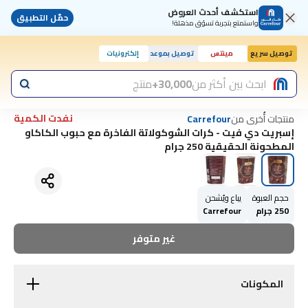
استكشف أحدث العروض
حمّل التطبيق
واستمتع بتجربة تسوّق مذهلة!
توصيل سريع
مينتس
توصيل بموعد
إلكترونيات
اليوم, 10:00 ص
ابحث بين أكثر من
30,000+
منتج
نفدت الكمية
منتجات أُخرى من
Carrefour
إسبريت دي فيت - كرات الشوكولاتة الفاخرة مع حبوب الكاكاو
المطحونة الحقيقية 250 جرام
حجم العبوة
يباع ويُشحن
250 جرام
Carrefour
غير متوفر
المكونات