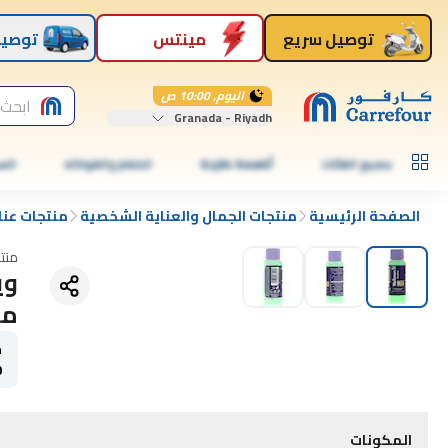
توصيل سريع
مينتس
توصيل
اليوم, 10:00 ص
ابحث 
Granada - Riyadh
جميع الفئات
أطعمة طازجة
الخضار والفواكه
الس
الصفحة الرئيسية
منتجات الجمال والعناية الشخصية
منتجات عنا
منت
مل
ح
0
المكونات