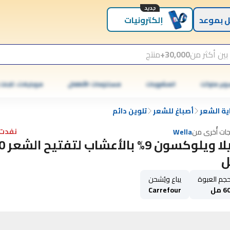
جديد
 بموعد
إلكترونيات
بين أكثر من
30,000+
منتج
وبر ماركت
المشروبات
مستلزمات الأطفال
موبايلات، تابلت
ية الشعر
أصباغ للشعر
تلوين دائم
نفدت 
جات أُخرى من
Wella
ويلا ويلوكسون 9%
جم العبوة
يباع ويُشحن
6 مل
Carrefour