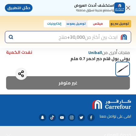
استكشف أحدث العروض
حمّل التطبيق
واستمتع بتجربة تسوّق مذهلة!
توصيل سريع
مينتس
توصيل بموعد
إلكترونيات
ابحث بين أكثر من
30,000+
منتج
نفدت الكمية
منتجات أُخرى من
Uniball
يوني بول قلم حبر احمر 0.7 ملم
غير متوفر
ابقى على تواصل معنا
خدمة العملاء