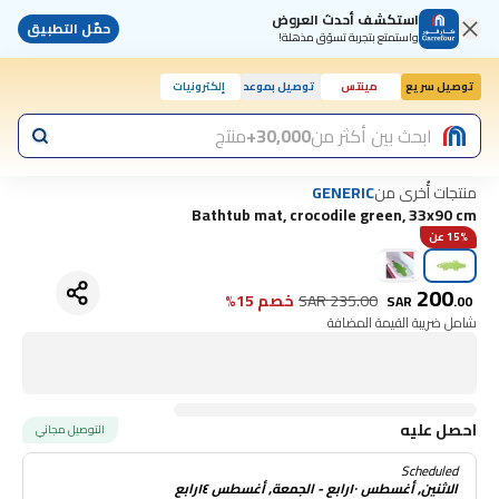
استكشف أحدث العروض
حمّل التطبيق
واستمتع بتجربة تسوّق مذهلة!
توصيل سريع
مينتس
توصيل بموعد
إلكترونيات
ابحث بين أكثر من
30,000+
منتج
منتجات أُخرى من
GENERIC
Bathtub mat, crocodile green, 33x90 cm
15% عن
200
235.00
SAR
خصم 15%
SAR
.
00
شامل ضريبة القيمة المضافة
احصل عليه
التوصيل مجاني
Scheduled
الاثنين, أغسطس ١٠رابع - الجمعة, أغسطس ١٤رابع