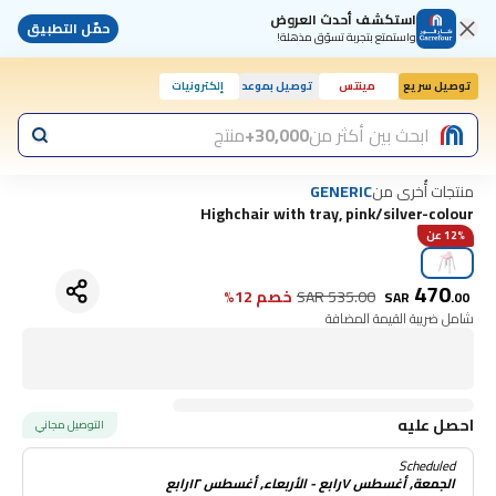
استكشف أحدث العروض
حمّل التطبيق
واستمتع بتجربة تسوّق مذهلة!
توصيل سريع
مينتس
توصيل بموعد
إلكترونيات
اليوم, 10:00 ص
ابحث بين أكثر من
30,000+
منتج
منتجات أُخرى من
GENERIC
Highchair with tray, pink/silver-colour
12% عن
470
535.00
SAR
خصم 12%
SAR
.
00
شامل ضريبة القيمة المضافة
احصل عليه
التوصيل مجاني
Scheduled
الجمعة, أغسطس ٧رابع - الأربعاء, أغسطس ١٢رابع