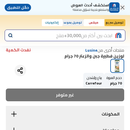
استكشف أحدث العروض
حمّل التطبيق
واستمتع بتجربة تسوّق مذهلة!
توصيل سريع
مينتس
توصيل بموعد
إلكترونيات
اليوم, 10:00 ص
ابحث بين أكثر من
30,000+
منتج
نفدت الكمية
منتجات أُخرى من
Lusine
لوزين فطيرة جبن والزعتر 70 جرام
حجم العبوة
يباع ويُشحن
70 جرام
Carrefour
غير متوفر
المكونات