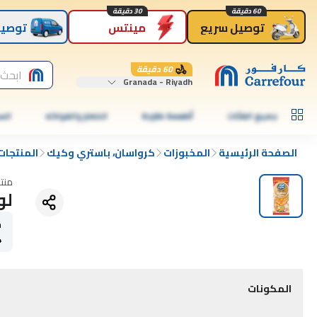
60 دقيقة
30 دقيقة
توصيل سريع
مينتس
توصيل
60 دقيقة
ابحث 
Granada - Riyadh
جميع الفئات
أطعمة طازجة
الخضار والفواكه
الس
الصفحة الرئيسية
المخبوزات
كرواسان، باستري وكيك
المنتجات
منت
لوز
ح
4
المكونات