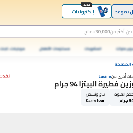
جديد
 بموعد
إلكترونيات
بين أكثر من
30,000+
منتج
وبر ماركت
المشروبات
مستلزمات الأطفال
موبايلات، تابلت
 المملحة
نفدت 
جات أُخرى من
Lusine
ين فطيرة البيتزا 94 جرام
جم العبوة
يباع ويُشحن
9 جرام
Carrefour