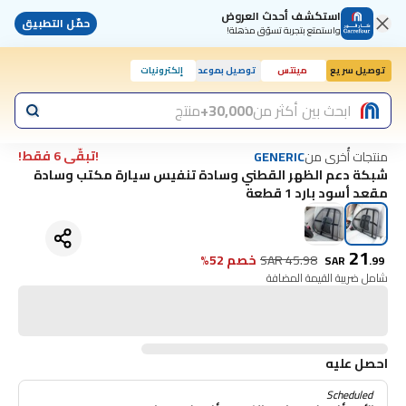
استكشف أحدث العروض
حمّل التطبيق
واستمتع بتجربة تسوّق مذهلة!
توصيل سريع
مينتس
توصيل بموعد
إلكترونيات
ابحث بين أكثر من
30,000+
منتج
!تبقّى 6 فقط!
منتجات أُخرى من
GENERIC
شبكة دعم الظهر القطني وسادة تنفيس سيارة مكتب وسادة
مقعد أسود بارد 1 قطعة
21
45.98
SAR
خصم 52%
SAR
.
99
شامل ضريبة القيمة المضافة
احصل عليه
Scheduled