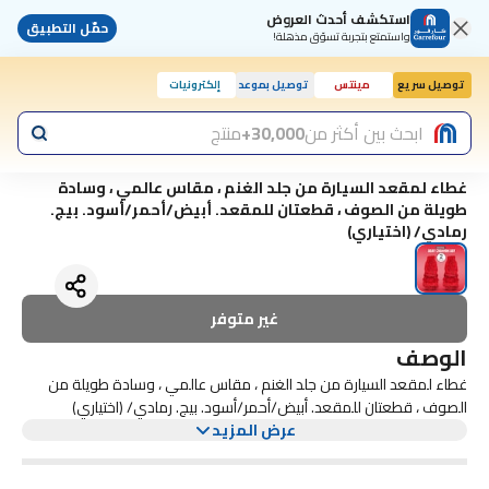
استكشف أحدث العروض
حمّل التطبيق
واستمتع بتجربة تسوّق مذهلة!
توصيل سريع
مينتس
توصيل بموعد
إلكترونيات
ابحث بين أكثر من
30,000+
منتج
غطاء لمقعد السيارة من جلد الغنم ، مقاس عالمي ، وسادة
طويلة من الصوف ، قطعتان للمقعد. أبيض/أحمر/أسود. بيج.
رمادي/ (اختياري)
غير متوفر
الوصف
غطاء لمقعد السيارة من جلد الغنم ، مقاس عالمي ، وسادة طويلة من
الصوف ، قطعتان للمقعد. أبيض/أحمر/أسود. بيج. رمادي/ (اختياري)
عرض المزيد