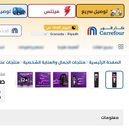
توصيل سريع
مينتس
توصيل
اليوم, 10:00 ص
ابحث 
Granada - Riyadh
جميع الفئات
أطعمة طازجة
الخضار والفواكه
الس
الصفحة الرئيسية
منتجات الجمال والعناية الشخصية
منتجات عنا
منت
صا
2
+
ح
0
معلومات