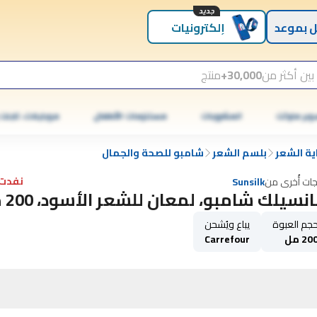
جديد
 بموعد
إلكترونيات
بين أكثر من
30,000+
منتج
وبر ماركت
المشروبات
مستلزمات الأطفال
موبايلات، تابلت
ية الشعر
بلسم الشعر
شامبو للصحة والجمال
نفدت 
جات أُخرى من
Sunsilk
نسيلك شامبو، لمعان للشعر الأسود، 200 مل
جم العبوة
يباع ويُشحن
20 مل
Carrefour