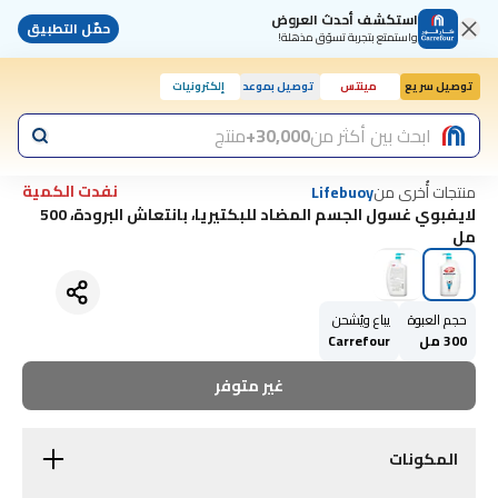
استكشف أحدث العروض
حمّل التطبيق
واستمتع بتجربة تسوّق مذهلة!
توصيل سريع
مينتس
توصيل بموعد
إلكترونيات
ابحث بين أكثر من
30,000+
منتج
نفدت الكمية
منتجات أُخرى من
Lifebuoy
لايفبوي غسول الجسم المضاد للبكتيريا، بانتعاش البرودة، 500
مل
حجم العبوة
يباع ويُشحن
300 مل
Carrefour
غير متوفر
المكونات