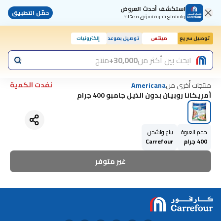
استكشف أحدث العروض
حمّل التطبيق
واستمتع بتجربة تسوّق مذهلة!
توصيل سريع
مينتس
توصيل بموعد
إلكترونيات
ابحث بين أكثر من
30,000+
منتج
نفدت الكمية
منتجات أُخرى من
Americana
أمريكانا روبيان بدون الذيل جامبو 400 جرام
حجم العبوة
يباع ويُشحن
400 جرام
Carrefour
غير متوفر