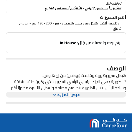
Scheduled
الاثنين, أغسطس ١٧رابع - الثلاثاء, أغسطس ١٨رابع
أهم المميزات
إن هاوس ألكمار هيكل سرير منجد بالمخمل - نفر - 200×120 سم - رمادي
غامق
 يتم بيعه وتوصيله من قِبَل: 
In House
الوصف
هيكل سرير بظهرية وقاعدة (بوكس) من إن هاوس.
* الظهرية : هي الجزء الرئيسي الرأسي للسرير والذي يكون خلف منطقة
وسادة الرأس. تأتي الظهرية بتصاميم مختلفة وتعطي الأسرة مظهرًا أكثر
أناقة وجمالية.
عرض المزيد
* البوكس : مصنوع من خشب سويدي بأرجل متينة منجد بالمخمل ويوفر
دعماً ممتازاً كما أنه سهل التنظيف والصيانة .
الميزات :
الظهرية توفر دعمًا إضافيًا للظهر عند الجلوس في السرير، وقد تكون مريحة
للقراءة أو مشاهدة التلفزيون.
أبعاد المنتج :