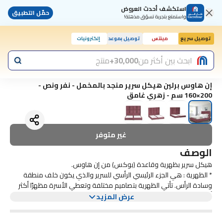
استكشف أحدث العروض
حمّل التطبيق
واستمتع بتجربة تسوّق مذهلة!
توصيل سريع
مينتس
توصيل بموعد
إلكترونيات
ابحث بين أكثر من
30,000+
منتج
إن هاوس برلين هيكل سرير منجد بالمخمل - نفر ونص -
200×160 سم - زهري غامق
غير متوفر
الوصف
هيكل سرير بظهرية وقاعدة (بوكس) من إن هاوس.
* الظهرية : هي الجزء الرئيسي الرأسي للسرير والذي يكون خلف منطقة
وسادة الرأس. تأتي الظهرية بتصاميم مختلفة وتعطي الأسرة مظهرًا أكثر
أناقة وجمالية.
عرض المزيد
* البوكس : مصنوع من خشب سويدي بأرجل متينة منجد بالمخمل ويوفر
دعماً ممتازاً كما أنه سهل التنظيف والصيانة .