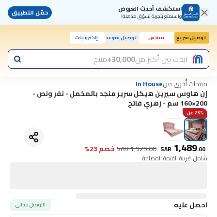
استكشف أحدث العروض
حمّل التطبيق
واستمتع بتجربة تسوّق مذهلة!
توصيل سريع
مينتس
توصيل بموعد
إلكترونيات
ابحث بين أكثر من
30,000+
منتج
منتجات أُخرى من
In House
إن هاوس سيرين هيكل سرير منجد بالمخمل - نفر ونص -
200×160 سم - زهري فاتح
23% عن
1,489
1,929.00
SAR
خصم 23%
SAR
.
00
شامل ضريبة القيمة المضافة
احصل عليه
التوصيل مجاني