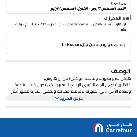
Scheduled
الأحد, أغسطس ١٦رابع - الاثنين, أغسطس ١٧رابع
أهم المميزات
إن هاوس سيرين هيكل سرير منجد بالمخمل - نفر ونص - 200×160 سم - زهري
فاتح
 يتم بيعه وتوصيله من قِبَل: 
In House
الوصف
هيكل سرير بظهرية وقاعدة (بوكس) من إن هاوس.
* الظهرية : هي الجزء الرئيسي الرأسي للسرير والذي يكون خلف منطقة
وسادة الرأس. تأتي الظهرية بتصاميم مختلفة وتعطي الأسرة مظهرًا أكثر
أناقة وجمالية.
عرض المزيد
* البوكس : مصنوع من خشب سويدي بأرجل متينة منجد بالمخمل ويوفر
دعماً ممتازاً كما أنه سهل التنظيف والصيانة .
الميزات :
الظهرية توفر دعمًا إضافيًا للظهر عند الجلوس في السرير، وقد تكون مريحة
للقراءة أو مشاهدة التلفزيون.
أبعاد المنتج :