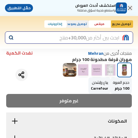
استكشف أحدث العروض
حمّل التطبيق
واستمتع بتجربة تسوّق مذهلة!
توصيل سريع
مينتس
توصيل بموعد
إلكترونيات
ابحث بين أكثر من
30,000+
منتج
نفدت الكمية
منتجات أُخرى من
Mehran
مهران قرفة مطحونة 100 جرام
حجم العبوة
يباع ويُشحن
100 جرام
Carrefour
غير متوفر
المكونات