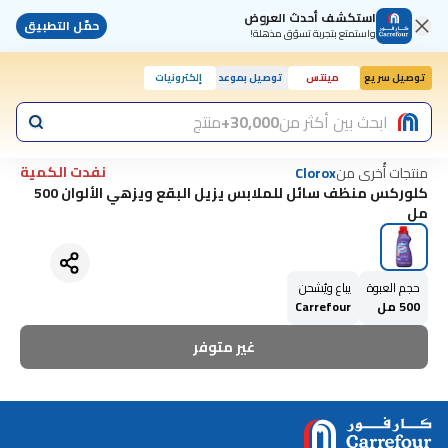
استكشف أحدث العروض
حمّل التطبيق
واستمتع بتجربة تسوّق مذهلة!
توصيل سريع
مينتس
توصيل بموعد
إلكترونيات
اليوم, 10:00 ص
ابحث بين أكثر من
30,000+
منتج
نفدت الكمية
منتجات أُخرى من
Clorox
كلوركس منظف سائل للملابس يزيل البقع ويزهي الألوان 500
مل
حجم العبوة
يباع ويُشحن
500 مل
Carrefour
غير متوفر