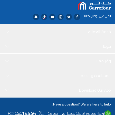
ابقى على تواصل معنا
خدمة العملاء
حولنا
وفر معنا
المساعدة و الدعم
Download Our App
Have a question? We are here to help.
8004414446
تواصل معنا عبر الدردشة للحصول على المساعدة