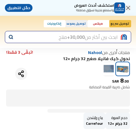
استكشف أحدث العروض
حمّل التطبيق
واستمتع بتجربة تسوّق مذهلة!
توصيل سريع
مينتس
توصيل بموعد
إلكترونيات
ابحث بين أكثر من
30,000+
منتج
!تبقّى 3 فقط!
منتجات أُخرى من
Nahool
نحول كيك فانيلا صغير 32 جرام ×12
8
SAR
.
00
شامل ضريبة القيمة المضافة
حجم العبوة
يباع ويُشحن
32 جرام ×12
Carrefour