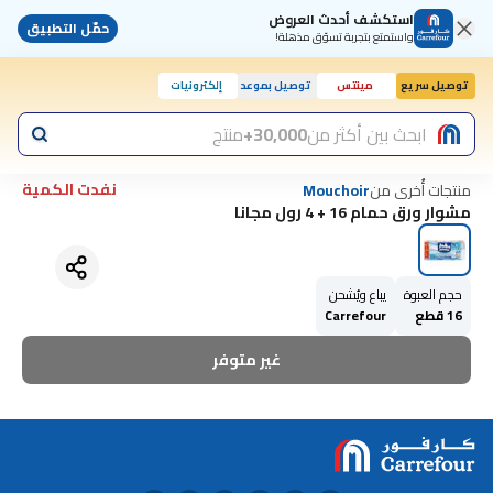
استكشف أحدث العروض
حمّل التطبيق
واستمتع بتجربة تسوّق مذهلة!
توصيل سريع
مينتس
توصيل بموعد
إلكترونيات
ابحث بين أكثر من
30,000+
منتج
نفدت الكمية
منتجات أُخرى من
Mouchoir
مشوار ورق حمام 16 + 4 رول مجانا
حجم العبوة
يباع ويُشحن
16 قطع
Carrefour
غير متوفر